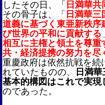
したその日、「
日満華共
その骨子は、「
日満華三
道義に基づく東亜新秩序
び世界の平和に貢献する
相互に主権と領土を尊重
共・経済提携の努力を尽
重慶政府は依然抗戦を続
れていたものの、
日満華
基本的構図はこれで実現
のであった。