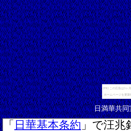
[PR] この広告は
ホームページを更新
日満華共同宣
「
日華基本条約
」で汪兆