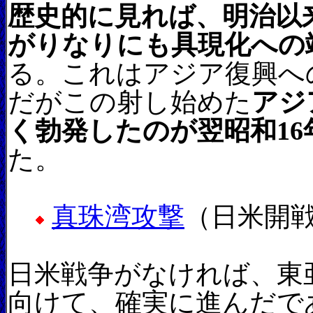
歴史的に見れば、明治以
がりなりにも具現化への
る。これはアジア復興へ
だがこの射し始めた
アジ
く勃発したのが翌昭和16年
た。
真珠湾攻撃
（日米開戦
日米戦争がなければ、東
向けて、確実に進んだで