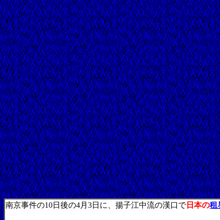
南京事件の10日後の4月3日に、揚子江中流の漢口で
日本の
租