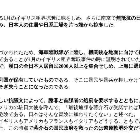
る1月のイギリス租界掠奪に味をしめ、さらに南京で
無抵抗の
み、日本人の住居や日系工場を片っ端から掠奪した
。
気づかわれたため、
海軍陸戦隊が上陸し、機関銃を地面に向けて
であることが1月のイギリス租界奪取事件の時に証明されてい
で、
漢口の全日本人居留民2000人以上を集合せしめ、上海に退
列国が保有していたもの
である。そこに暴民や暴兵が押しかけ
そぎ失うことになった
のである。
しい抗議文によって、謝罪と首謀者の処罰を要求するとともに
メリカの駐日大使を呼んで、「最後通牒を蒋介石が受諾すれば
は危険である。日本はそんな冒険に加わりたくない」と述べた。
イギリスもアメリカもフランスもイタリアもどうすることもで
た。この時点で
蒋介石の国民政府を救ったのは幣原軟弱外交だ