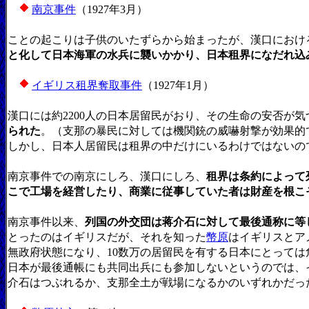
南京事件
（1927年3月）
ことの起こりは子供のいたずらから始まったが、漢口におけ
と化して日本海軍の水兵に襲いかかり、日本租界になだれ込
イギリス租界奪取事件
（1927年1月）
漢口には約2200人の日本居留民がおり、その生命の安否が
られた
。（支那の暴民に対しては機関銃の威嚇射撃が効果的
しかし、日本人居留民は租界の中だけにいるわけではないの
南京事件での南京にしろ、漢口にしろ、
租界は条約によって
こで工場を経営したり、商業に従事していた者は財産を根こ
南京事件以来、
列国の外交団は蒋介石に対して最後通称に等
とったのはイギリスだが、それを知った
幣原
はイギリスとア
無政府状態になり、10数万の居留民を有する日本にとって
日本が最後通帳にも共同出兵にも参加しないというのでは、
介石はつぶれるか、支那全土が戦場になるかのいずれかだっ