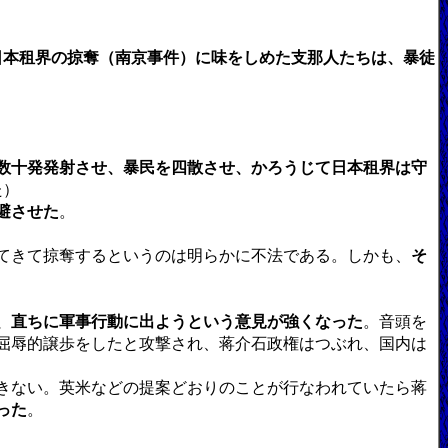
日本租界の掠奪（南京事件）に味をしめた支那人たちは、暴徒
数十発発射させ、暴民を四散させ、かろうじて日本租界は守
た）
避させた
。
てきて掠奪するというのは明らかに不法である。しかも、
そ
、直ちに軍事行動に出ようという意見が強くなった
。音頭を
屈辱的譲歩をしたと攻撃され、蒋介石政権はつぶれ、国内は
きない。英米などの提案どおりのことが行なわれていたら蒋
った
。