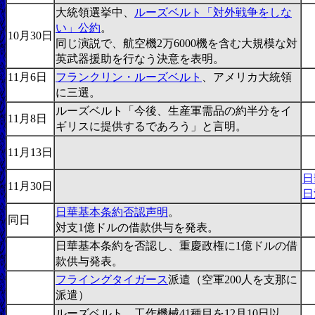
大統領選挙中、
ルーズベルト「対外戦争をしな
い」公約
。
10月30日
同じ演説で、航空機2万6000機を含む大規模な対
英武器援助を行なう決意を表明。
11月6日
フランクリン・ルーズベルト
、アメリカ大統領
に三選。
ルーズベルト「今後、生産軍需品の約半分をイ
11月8日
ギリスに提供するであろう」と言明。
11月13日
日
11月30日
日
日華基本条約否認声明
。
同日
対支1億ドルの借款供与を発表。
日華基本条約を否認し、重慶政権に1億ドルの借
款供与発表。
フライングタイガース
派遣（空軍200人を支那に
派遣）
ルーズベルト、工作機械41種目を12月10日以